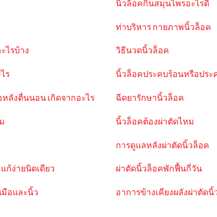
นิ้วล็อคกินสมุนไพรอะไรดี
ท่าบริหาร กายภาพนิ้วล็อค
อะไรบ้าง
วิธีนวดนิ้วล็อค
งไร
นิ้วล็อคประคบร้อนหรือประ
ือหลังตื่นนอน เกิดจากอะไร
ฉีดยารักษานิ้วล็อค
หม
นิ้วล็อคต้องผ่าตัดไหม
การดูแลหลังผ่าตัดนิ้วล็อค
 แก้ง่ายนิดเดียว
ผ่าตัดนิ้วล็อคพักฟื้นกี่วัน
มือและนิ้ว
อาการข้างเคียงผลังผ่าตัดนิ้