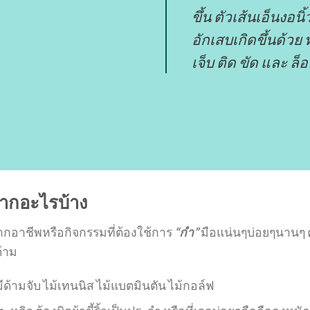
ขึ้น ตัวเส้นเอ็นงอนิ
อักเสบเกิดขึ้นด้วย
เจ็บ ติด ขัด และ ล็
จากอะไรบ้าง
กอาชีพหรือกิจกรรมที่ต้องใช้การ
“กำ”
มือแน่นๆบ่อยๆนานๆ 
ด้าม
่มีด้ามจับ ไม้เทนนิส ไม้แบตมินตัน ไม้กอล์ฟ