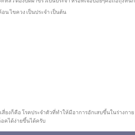
หลิว ต้องบิดผ้าขี้ริ้วเป็นประจำ หรือที่เจอบ่อยๆคือถือถุง
ค้อน ไขควง เป็นประจำ เป็นต้น
จัยเสี่ยงก็คือ โรคประจำตัวที่ทำให้มีอาการอักเสบขึ้นในร่างกา
็อคได้ง่ายขึ้นได้ครับ