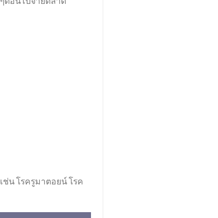
หนักๆตอนไปจ่ายตลาด
ย เช่น โรครูมาตอยน์ โรค