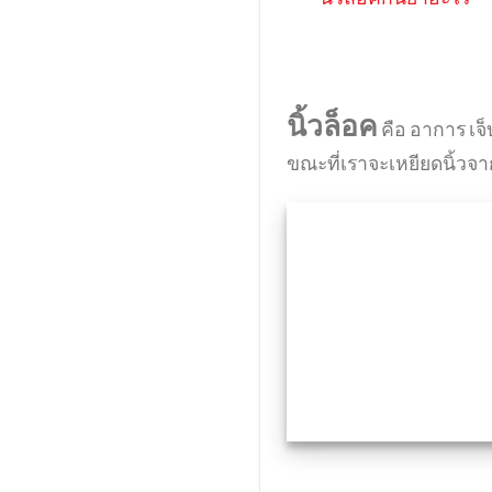
นิ้วล็อค
คือ อาการ เจ็บ
ขณะที่เราจะเหยียดนิ้วจา