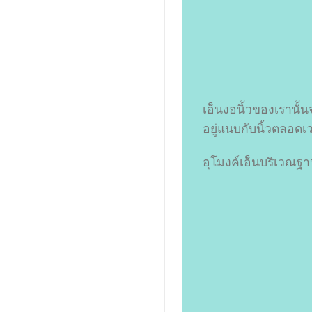
เอ็นงอนิ้วของเรานั้น
อยู่แนบกับนิ้วตลอดเว
อุโมงค์เอ็นบริเวณฐานน