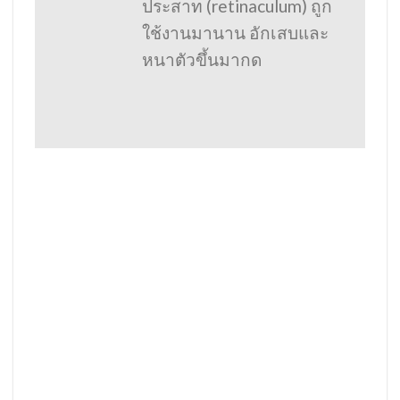
ประสาท (retinaculum) ถูก
ใช้งานมานาน อักเสบและ
หนาตัวขึ้นมากด