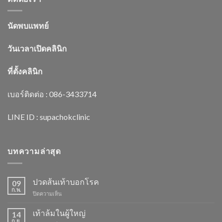
นัดพบแพทย์
วันเวลาเปิดคลินิก
ที่ตั้งคลินิก
เบอร์ติดต่อ : 086-3433714
LINE ID : supachokclinic
บทความล่าสุด
ปวดส้นเท้าบอกโรค
09
ก.พ.
บน
ปิดความเห็น
ปวด
ส้น
เท้าล้มในผู้ใหญ่
14
เท้า
ก.ย.