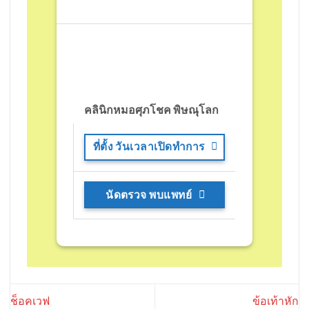
คลินิกหมอศุภโชค พิษณุโลก
ที่ตั้ง วันเวลาเปิดทำการ
นัดตรวจ พบแพทย์
ช็อคเวฟ
ข้อเท้าหัก