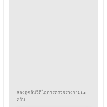
ลองดูคลิปวีดีโอการตรวจร่างกายนะ
ครับ